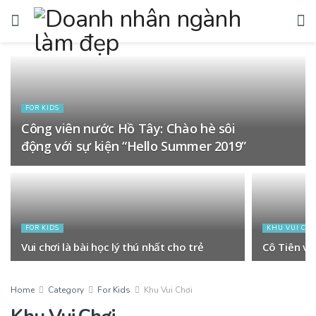
FOR KIDS
Công viên nước Hồ Tây: Chào hè sôi
động với sự kiện “Hello Summer 2019”
FOR KIDS
KHU VUI CH
Vui chơi là bài học lý thú nhất cho trẻ
Cô Tiên và
Home
Category
For Kids
Khu Vui Chơi