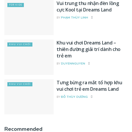
Vui trung thu nhận đèn lồng
FOR KIDS
cực Kool tại Dreams Land
BY
PHẠM THÙY LINH
Khu vui chơi Dreams Land –
KHU VUI CHƠI
thiên đường giải trí dành cho
trẻ em
BY
DUYENNGUYEN
Tưng bừng ra mắt tổ hợp khu
KHU VUI CHƠI
vui chơi trẻ em Dreams Land
BY
ĐỖ THÙY DƯƠNG
Recommended