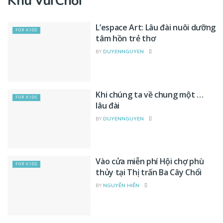
Khu Vui Chơi
L’espace Art: Lâu đài nuôi dưỡng
FOR KIDS
tâm hồn trẻ thơ
BY
DUYENNGUYEN
Khi chúng ta về chung một …
FOR KIDS
lâu đài
BY
DUYENNGUYEN
Vào cửa miễn phí Hội chợ phù
FOR KIDS
thủy tại Thị trấn Ba Cây Chổi
BY
NGUYỄN HIỂN