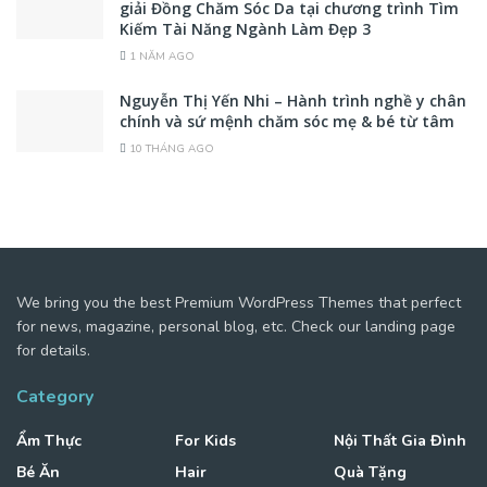
giải Đồng Chăm Sóc Da tại chương trình Tìm
Kiếm Tài Năng Ngành Làm Đẹp 3
1 NĂM AGO
Nguyễn Thị Yến Nhi – Hành trình nghề y chân
chính và sứ mệnh chăm sóc mẹ & bé từ tâm
10 THÁNG AGO
We bring you the best Premium WordPress Themes that perfect
for news, magazine, personal blog, etc. Check our landing page
for details.
Category
Ẩm Thực
For Kids
Nội Thất Gia Đình
Bé Ăn
Hair
Quà Tặng