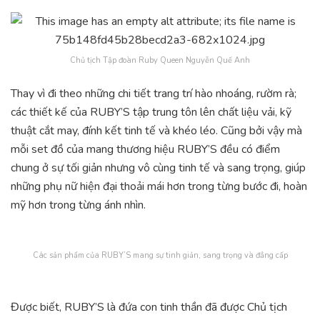
Chủ tịch Tập đoàn Ruby Queen Nguyễn Quế Anh
Thay vì đi theo những chi tiết trang trí hào nhoáng, rườm rà;
các thiết kế của RUBY’S tập trung tôn lên chất liệu vải, kỹ
thuật cắt may, đính kết tinh tế và khéo léo. Cũng bởi vậy mà
mỗi set đồ của mang thương hiệu RUBY’S đều có điểm
chung ở sự tối giản nhưng vô cùng tinh tế và sang trọng, giúp
những phụ nữ hiện đại thoải mái hơn trong từng bước đi, hoàn
mỹ hơn trong từng ánh nhìn.
Các sản phẩm của RUBY’S mang sự tinh giản, sang trọng và đẳng cấp
Được biết, RUBY’S là đứa con tinh thần đã được Chủ tịch