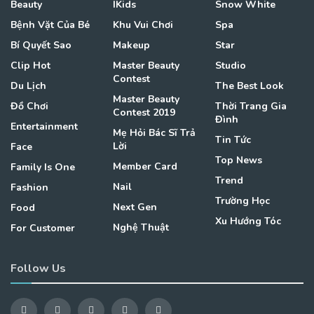
Beauty
IKids
Snow White
Bệnh Vặt Của Bé
Khu Vui Chơi
Spa
Bí Quyết Sao
Makeup
Star
Clip Hot
Master Beauty
Studio
Contest
Du Lịch
The Best Look
Master Beauty
Đồ Chơi
Thời Trang Gia
Contest 2019
Đình
Entertainment
Mẹ Hỏi Bác Sĩ Trả
Tin Tức
Lời
Face
Top News
Member Card
Family Is One
Trend
Nail
Fashion
Trường Học
Next Gen
Food
Xu Hướng Tóc
Nghệ Thuật
For Customer
Follow Us