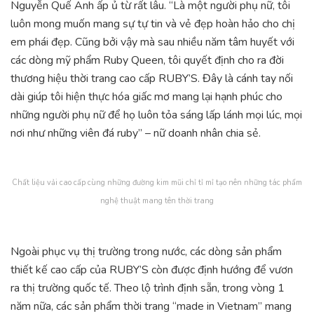
Nguyễn Quế Anh ấp ủ từ rất lâu. “Là một người phụ nữ, tôi
luôn mong muốn mang sự tự tin và vẻ đẹp hoàn hảo cho chị
em phái đẹp. Cũng bởi vậy mà sau nhiều năm tâm huyết với
các dòng mỹ phẩm Ruby Queen, tôi quyết định cho ra đời
thương hiệu thời trang cao cấp RUBY’S. Đây là cánh tay nối
dài giúp tôi hiện thực hóa giấc mơ mang lại hạnh phúc cho
những người phụ nữ để họ luôn tỏa sáng lấp lánh mọi lúc, mọi
nơi như những viên đá ruby” – nữ doanh nhân chia sẻ.
Chất liệu vải cao cấp cùng những đường kim mũi chỉ tỉ mỉ tạo nên những tác phẩm
nghệ thuật mang tên thời trang
Ngoài phục vụ thị trường trong nước, các dòng sản phẩm
thiết kế cao cấp của RUBY’S còn được định hướng để vươn
ra thị trường quốc tế. Theo lộ trình định sẵn, trong vòng 1
năm nữa, các sản phẩm thời trang “made in Vietnam” mang